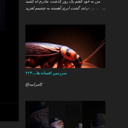
من به خود گفتم یک روز گذشت مادرم آه کشید
.زود بر خواهد گشت ابری آهسته به چشمم لغزید
.و سپس خوابم برد که گمان داشت که هست این
همه درد در کمین دل آن کودک خرد ؟ آری آن روز
چو می رفت کسی .داشتم آمدنش را باور من نمی
دانستم معنی هرگز را تو چرا بازنگشتی دیگر ؟
سرزمین افسانه ها.....۲۲۳
@کامرانیه