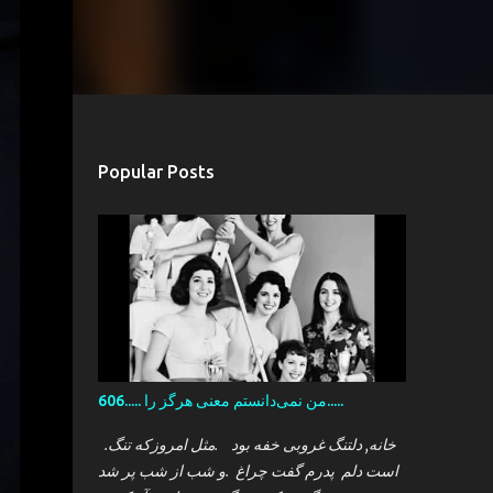
Popular Posts
606..... من نمی‌دانستم معنی هرگز را.....
.خانه, دلتنگ غروبی خفه بود .مثل امروزکه تنگ
است دلم پدرم گفت چراغ .و شب از شب پر شد