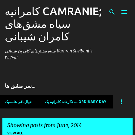
کامرانیه CAMRANIE;
Skip to main content
سیاه مشق‌های
کامران شیبانی
سیاه مشق‌های کامران شیبانی Kamran Sheibani´s
PicPad
سر مشق ها...
ﻧﮔﺍﺭﺧﺍﻧﻩ ﻛﺍﻣﺭﺍﻧﯾﻩ یک .....ORDINARY DAY
خیال‌بافی ها.....یک
Showing posts from June, 2014
VIEW ALL