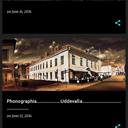
on
June 14, 2014
Phonographia.....................Uddevalla..................................
...................
on
June 13, 2014