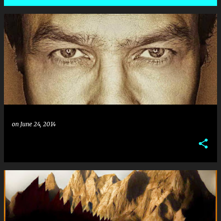
P
o
s
t
s
on
June 24, 2014