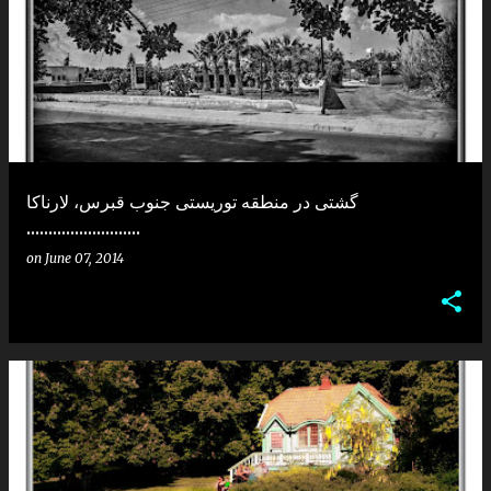
گشتی در منطقه توریستی جنوب قبرس، لارناکا
..........................
on
June 07, 2014