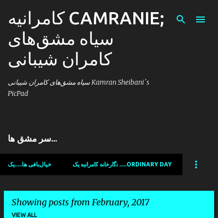
کامرانیه CAMRANIE;
Skip to main content
سیاه مشق‌های
کامران شیبانی
سیاه مشق‌های کامران شیبانی Kamran Sheibani´s
PicPad
سر مشق ها...
ﻧﮔﺍﺭﺧﺍﻧﻩ ﻛﺍﻣﺭﺍﻧﯾﻩ یک .....ORDINARY DAY
خیال‌بافی ها.....یک
Showing posts from February, 2017
VIEW ALL