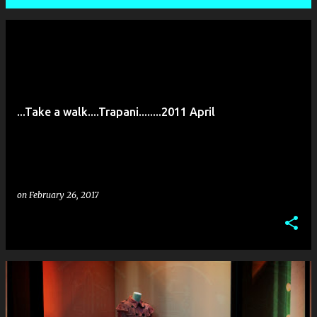
P
o
s
t
...Take a walk....Trapani........2011 April
s
on
February 26, 2017