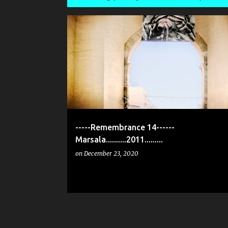
P
o
s
t
s
-----Remembrance 14------
Marsala..........2011.........
on
December 23, 2020