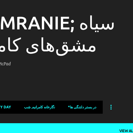
Skip to main content
مشق‌های کام
ni´s PicPad
*در بستر دلتنگی ها
ﻧﮔﺍﺭﺧﺍﻧﻩ ﻛﺍﻣﺭﺍﻧﯾﻩ, شب
.ORDINARY DAY
VIEW AL