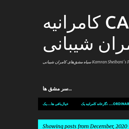
کامرانیه CAMRANIE; سیاه
ران شیبانی
سیاه مشق‌های کامران شیبانی Kamran Sheiba
سر مشق ها...
ﻧﮔﺍﺭﺧﺍﻧﻩ ﻛﺍﻣﺭﺍﻧﯾﻩ یک ....
خیال‌بافی ها.....یک
Showing posts from December, 2020