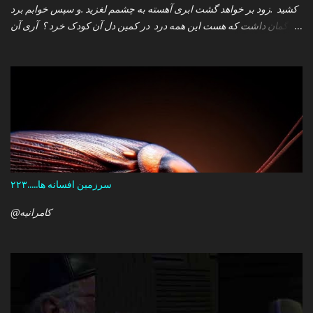
کشید .زود بر خواهد گشت ابری آهسته به چشمم لغزید .و سپس خوابم برد
که گمان داشت که هست این همه درد در کمین دل آن کودک خرد ؟ آری آن
روز چو می رفت کسی .داشتم آمدنش را باور من نمی دانستم معنی هرگز
را تو چرا بازنگشتی دیگر ؟
سرزمین افسانه ها.....۲۲۳
@کامرانیه