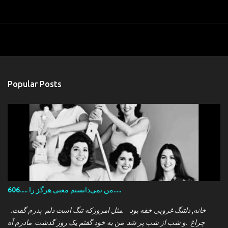
Popular Posts
606..... من نمی‌دانستم معنی هرگز را.....
.خانه, دلتنگ غروبی خفه بود .مثل امروزکه تنگ است دلم پدرم گفت
چراغ .و شب از شب پر شد من به خود گفتم یک روز گذشت مادرم آه