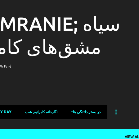
Skip to main content
مشق‌های کام
ni´s PicPad
*در بستر دلتنگی ها
ﻧﮔﺍﺭﺧﺍﻧﻩ ﻛﺍﻣﺭﺍﻧﯾﻩ, شب
.ORDINARY DAY
VIEW AL