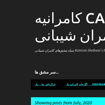
کامرانیه CAMRANIE; سیاه
ران شیبانی
سیاه مشق‌های کامران شیبانی Kamran Sheiba
سر مشق ها...
ﻧﮔﺍﺭﺧﺍﻧﻩ ﻛﺍﻣﺭﺍﻧﯾﻩ یک ....
خیال‌بافی ها.....یک
Showing posts from July, 2020