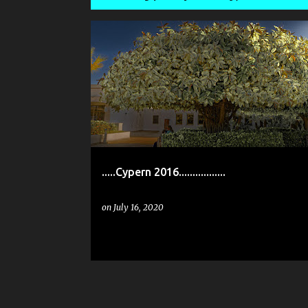
P
o
s
t
s
.....Cypern 2016.................
on
July 16, 2020