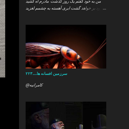
من به خود گفتم یک روز گذشت مادرم آه کشید
.زود بر خواهد گشت ابری آهسته به چشمم لغزید
.و سپس خوابم برد که گمان داشت که هست این
همه درد در کمین دل آن کودک خرد ؟ آری آن روز
چو می رفت کسی .داشتم آمدنش را باور من نمی
دانستم معنی هرگز را تو چرا بازنگشتی دیگر ؟
سرزمین افسانه ها.....۲۲۳
@کامرانیه