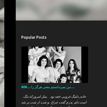
Popular Posts
606..... من نمی‌دانستم معنی هرگز را.....
.خانه, دلتنگ غروبی خفه بود .مثل امروزکه تنگ
است دلم پدرم گفت چراغ .و شب از شب پر شد