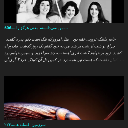
606..... من نمی‌دانستم معنی هرگز را.....
.خانه, دلتنگ غروبی خفه بود .مثل امروزکه تنگ است دلم پدرم گفت
چراغ .و شب از شب پر شد من به خود گفتم یک روز گذشت مادرم آه
کشید .زود بر خواهد گشت ابری آهسته به چشمم لغزید .و سپس خوابم برد
که گمان داشت که هست این همه درد در کمین دل آن کودک خرد ؟ آری آن
روز چو می رفت کسی .داشتم آمدنش را باور من نمی دانستم معنی هرگز
را تو چرا بازنگشتی دیگر ؟
سرزمین افسانه ها.....۲۲۳