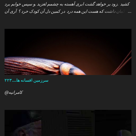
کشید .زود بر خواهد گشت ابری آهسته به چشمم لغزید .و سپس خوابم برد
که گمان داشت که هست این همه درد در کمین دل آن کودک خرد ؟ آری آن
روز چو می رفت کسی .داشتم آمدنش را باور من نمی دانستم معنی هرگز
را تو چرا بازنگشتی دیگر ؟
سرزمین افسانه ها.....۲۲۳
@کامرانیه