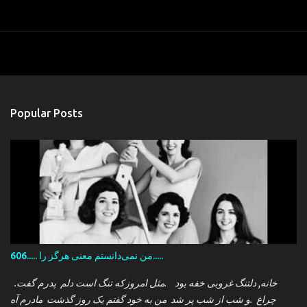
Popular Posts
606..... من نمی‌دانستم معنی هرگز را.....
.خانه, دلتنگ غروبی خفه بود .مثل امروزکه تنگ است دلم پدرم گفت
چراغ .و شب از شب پر شد من به خود گفتم یک روز گذشت مادرم آه