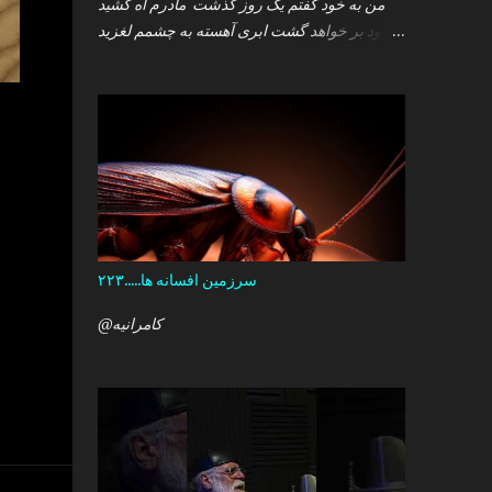
من به خود گفتم یک روز گذشت مادرم آه کشید
.زود بر خواهد گشت ابری آهسته به چشمم لغزید
.و سپس خوابم برد که گمان داشت که هست این
همه درد در کمین دل آن کودک خرد ؟ آری آن روز
چو می رفت کسی .داشتم آمدنش را باور من نمی
دانستم معنی هرگز را تو چرا بازنگشتی دیگر ؟
سرزمین افسانه ها.....۲۲۳
@کامرانیه