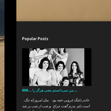
Popular Posts
606..... من نمی‌دانستم معنی هرگز را.....
.خانه, دلتنگ غروبی خفه بود .مثل امروزکه تنگ
است دلم پدرم گفت چراغ .و شب از شب پر شد