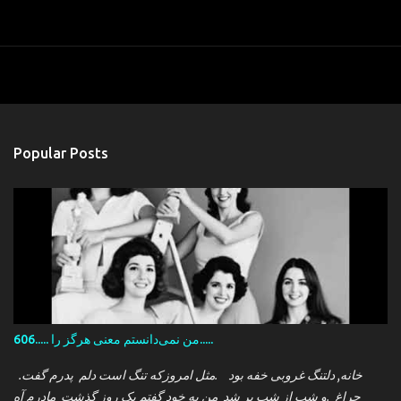
Popular Posts
606..... من نمی‌دانستم معنی هرگز را.....
.خانه, دلتنگ غروبی خفه بود .مثل امروزکه تنگ است دلم پدرم گفت
چراغ .و شب از شب پر شد من به خود گفتم یک روز گذشت مادرم آه