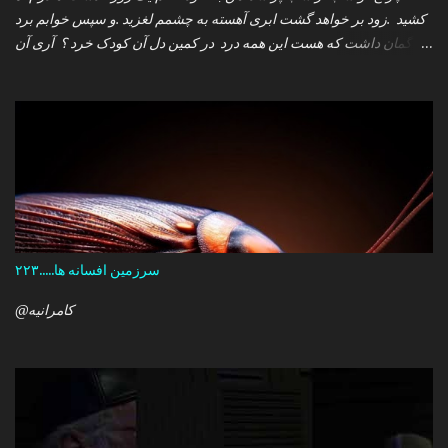
کشید .زود بر خواهد گشت ابری آهسته به چشمم لغزید .و سپس خوابم برد
که گمان داشت که هست این همه درد در کمین دل آن کودک خرد ؟ آری آن
روز چو می رفت کسی .داشتم آمدنش را باور من نمی دانستم معنی هرگز
را تو چرا بازنگشتی دیگر ؟
سرزمین افسانه ها.....۲۲۳
@کامرانیه