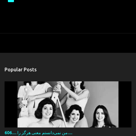
Popular Posts
606..... من نمی‌دانستم معنی هرگز را.....