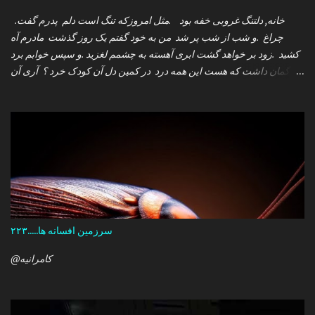
.خانه, دلتنگ غروبی خفه بود .مثل امروزکه تنگ است دلم پدرم گفت
چراغ .و شب از شب پر شد من به خود گفتم یک روز گذشت مادرم آه
کشید .زود بر خواهد گشت ابری آهسته به چشمم لغزید .و سپس خوابم برد
که گمان داشت که هست این همه درد در کمین دل آن کودک خرد ؟ آری آن
روز چو می رفت کسی .داشتم آمدنش را باور من نمی دانستم معنی هرگز
را تو چرا بازنگشتی دیگر ؟
سرزمین افسانه ها.....۲۲۳
@کامرانیه