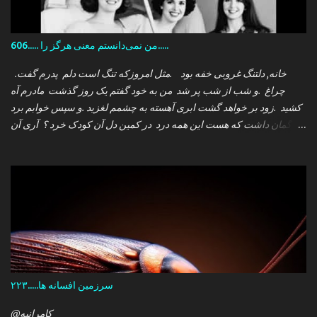
606..... من نمی‌دانستم معنی هرگز را.....
.خانه, دلتنگ غروبی خفه بود .مثل امروزکه تنگ است دلم پدرم گفت
چراغ .و شب از شب پر شد من به خود گفتم یک روز گذشت مادرم آه
کشید .زود بر خواهد گشت ابری آهسته به چشمم لغزید .و سپس خوابم برد
که گمان داشت که هست این همه درد در کمین دل آن کودک خرد ؟ آری آن
روز چو می رفت کسی .داشتم آمدنش را باور من نمی دانستم معنی هرگز
را تو چرا بازنگشتی دیگر ؟
سرزمین افسانه ها.....۲۲۳
@کامرانیه