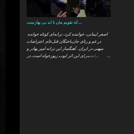
که تقویم مان تا ابد بی بهارست....
اصغر ایمانی، خواننده کرد، ترانه‌ای کوتاه خوانده
در غم و رثای جان‌باختگان قتل‌عام اعتراضات
میهنی در ایران. آهنگساز این ترانه امیر بهادر و
ترانه‌سرای این اثر ایوب زیورخواه است. در
بخشی از این ترانه می‌شنویم: چه دوران تلخی چه
سال کبیسه‌ای، که تقویم‌مان تا ابد بی‌بهاره