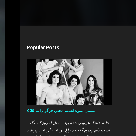
Popular Posts
606..... من نمی‌دانستم معنی هرگز را.....
.خانه, دلتنگ غروبی خفه بود .مثل امروزکه تنگ
است دلم پدرم گفت چراغ .و شب از شب پر شد