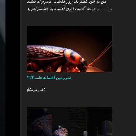
من به خود گفتم یک روز گذشت مادرم آه کشید
.زود بر خواهد گشت ابری آهسته به چشمم لغزید
.و سپس خوابم برد که گمان داشت که هست این
همه درد در کمین دل آن کودک خرد ؟ آری آن روز
چو می رفت کسی .داشتم آمدنش را باور من نمی
دانستم معنی هرگز را تو چرا بازنگشتی دیگر ؟
سرزمین افسانه ها.....۲۲۳
@کامرانیه