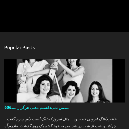
Popular Posts
606..... من نمی‌دانستم معنی هرگز را.....
.خانه, دلتنگ غروبی خفه بود .مثل امروزکه تنگ است دلم پدرم گفت
چراغ .و شب از شب پر شد من به خود گفتم یک روز گذشت مادرم آه