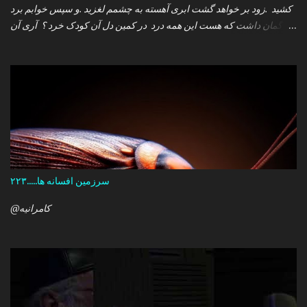
کشید .زود بر خواهد گشت ابری آهسته به چشمم لغزید .و سپس خوابم برد
که گمان داشت که هست این همه درد در کمین دل آن کودک خرد ؟ آری آن
روز چو می رفت کسی .داشتم آمدنش را باور من نمی دانستم معنی هرگز
را تو چرا بازنگشتی دیگر ؟
سرزمین افسانه ها.....۲۲۳
@کامرانیه