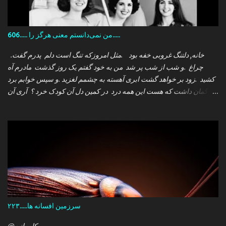
606..... من نمی‌دانستم معنی هرگز را.....
.خانه, دلتنگ غروبی خفه بود .مثل امروزکه تنگ است دلم پدرم گفت
چراغ .و شب از شب پر شد من به خود گفتم یک روز گذشت مادرم آه
کشید .زود بر خواهد گشت ابری آهسته به چشمم لغزید .و سپس خوابم برد
که گمان داشت که هست این همه درد در کمین دل آن کودک خرد ؟ آری آن
روز چو می رفت کسی .داشتم آمدنش را باور من نمی دانستم معنی هرگز
را تو چرا بازنگشتی دیگر ؟
سرزمین افسانه ها.....۲۲۳