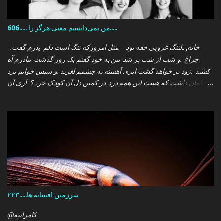
606..... من نمی‌دانستم معنی هرگز را.....
.خانه, دلتنگ غروبی خفه بود .مثل امروزکه تنگ است دلم پدرم گفت
چراغ .و شب از شب پر شد من به خود گفتم یک روز گذشت مادرم آه
کشید .زود بر خواهد گشت ابری آهسته به چشمم لغزید .و سپس خوابم برد
که گمان داشت که هست این همه درد در کمین دل آن کودک خرد ؟ آری آن
روز چو می رفت کسی .داشتم آمدنش را باور من نمی دانستم معنی هرگز
را تو چرا بازنگشتی دیگر ؟
سرزمین افسانه ها.....۲۲۳
@کامرانیه