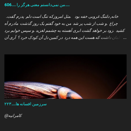
606..... من نمی‌دانستم معنی هرگز را.....
.خانه, دلتنگ غروبی خفه بود .مثل امروزکه تنگ است دلم پدرم گفت
چراغ .و شب از شب پر شد من به خود گفتم یک روز گذشت مادرم آه
کشید .زود بر خواهد گشت ابری آهسته به چشمم لغزید .و سپس خوابم برد
که گمان داشت که هست این همه درد در کمین دل آن کودک خرد ؟ آری آن
روز چو می رفت کسی .داشتم آمدنش را باور من نمی دانستم معنی هرگز
را تو چرا بازنگشتی دیگر ؟
سرزمین افسانه ها.....۲۲۳
@کامرانیه