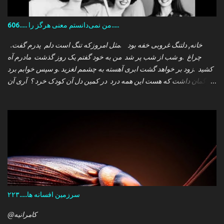
606..... من نمی‌دانستم معنی هرگز را.....
.خانه, دلتنگ غروبی خفه بود .مثل امروزکه تنگ است دلم پدرم گفت
چراغ .و شب از شب پر شد من به خود گفتم یک روز گذشت مادرم آه
کشید .زود بر خواهد گشت ابری آهسته به چشمم لغزید .و سپس خوابم برد
که گمان داشت که هست این همه درد در کمین دل آن کودک خرد ؟ آری آن
روز چو می رفت کسی .داشتم آمدنش را باور من نمی دانستم معنی هرگز
را تو چرا بازنگشتی دیگر ؟
سرزمین افسانه ها.....۲۲۳
@کامرانیه