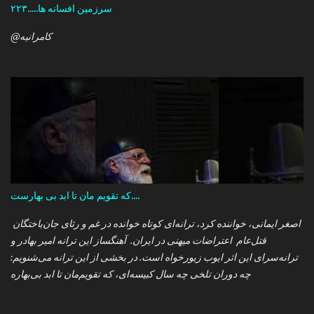
سرزمین افسانه ها.....۲۲۳
@کامرانیه
که تقویم مان تا ابد بی بهارست....
اصغر ایمانی، خواننده کرد، ترانه‌ای کوتاه خوانده در غم و رثای جان‌باختگان
قتل‌عام اعتراضات میهنی در ایران. آهنگساز این ترانه امیر بهادر و
ترانه‌سرای این اثر ایوب زیورخواه است. در بخشی از این ترانه می‌شنویم:
چه دوران تلخی چه سال کبیسه‌ای، که تقویم‌مان تا ابد بی‌بهاره