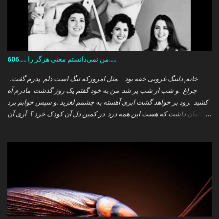
606..... من نمی‌دانستم معنی هرگز را.....
.خانه, دلتنگ غروبی خفه بود .مثل امروزکه تنگ است دلم پدرم گفت
چراغ .و شب از شب پر شد من به خود گفتم یک روز گذشت مادرم آه
کشید .زود بر خواهد گشت ابری آهسته به چشمم لغزید .و سپس خوابم برد
که گمان داشت که هست این همه درد در کمین دل آن کودک خرد ؟ آری آن
روز چو می رفت کسی .داشتم آمدنش را باور من نمی دانستم معنی هرگز
را تو چرا بازنگشتی دیگر ؟