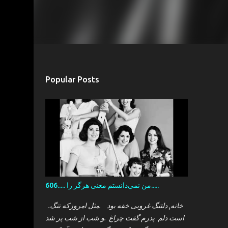
Popular Posts
606..... من نمی‌دانستم معنی هرگز را.....
.خانه, دلتنگ غروبی خفه بود .مثل امروزکه تنگ
است دلم پدرم گفت چراغ .و شب از شب پر شد