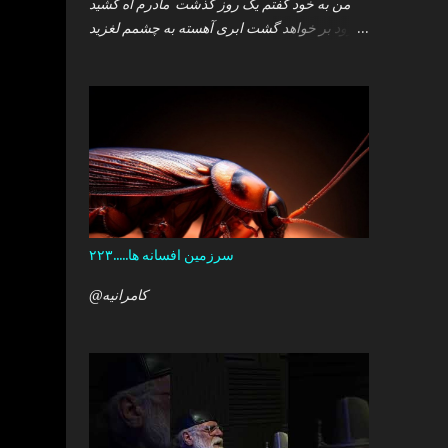
من به خود گفتم یک روز گذشت مادرم آه کشید
.زود بر خواهد گشت ابری آهسته به چشمم لغزید
.و سپس خوابم برد که گمان داشت که هست این
همه درد در کمین دل آن کودک خرد ؟ آری آن روز
چو می رفت کسی .داشتم آمدنش را باور من نمی
دانستم معنی هرگز را تو چرا بازنگشتی دیگر ؟
سرزمین افسانه ها.....۲۲۳
@کامرانیه