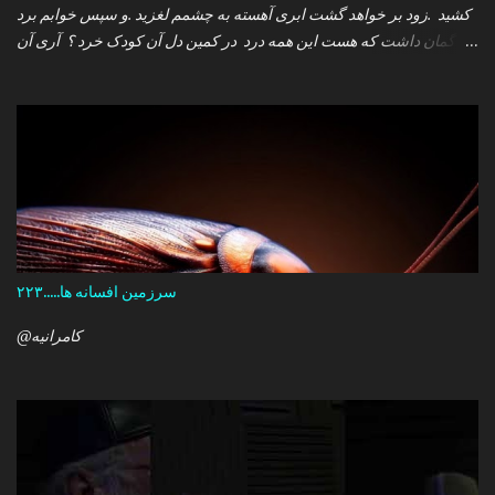
کشید .زود بر خواهد گشت ابری آهسته به چشمم لغزید .و سپس خوابم برد
که گمان داشت که هست این همه درد در کمین دل آن کودک خرد ؟ آری آن
روز چو می رفت کسی .داشتم آمدنش را باور من نمی دانستم معنی هرگز
را تو چرا بازنگشتی دیگر ؟
سرزمین افسانه ها.....۲۲۳
@کامرانیه