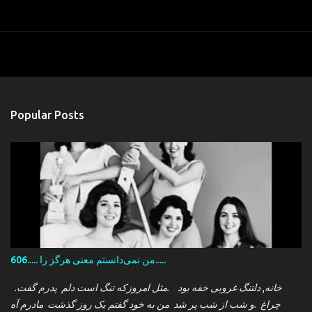
Popular Posts
606..... من نمی‌دانستم معنی هرگز را.....
.خانه, دلتنگ غروبی خفه بود .مثل امروزکه تنگ است دلم پدرم گفت
چراغ .و شب از شب پر شد من به خود گفتم یک روز گذشت مادرم آه