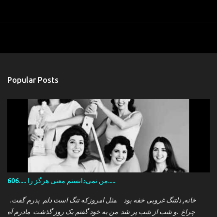
Popular Posts
606..... من نمی‌دانستم معنی هرگز را.....
.خانه, دلتنگ غروبی خفه بود .مثل امروزکه تنگ است دلم پدرم گفت
چراغ .و شب از شب پر شد من به خود گفتم یک روز گذشت مادرم آه