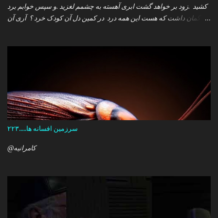
کشید .زود بر خواهد گشت ابری آهسته به چشمم لغزید .و سپس خوابم برد
که گمان داشت که هست این همه درد در کمین دل آن کودک خرد ؟ آری آن
روز چو می رفت کسی .داشتم آمدنش را باور من نمی دانستم معنی هرگز
را تو چرا بازنگشتی دیگر ؟
سرزمین افسانه ها.....۲۲۳
@کامرانیه