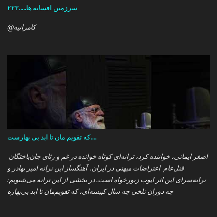
سرزمین افسانه ها.....۲۲۳
@کامرانیه
که تقویم مان تا ابد بی بهارست....
اصغر ایمانی، خواننده کرد، ترانه‌ای کوتاه خوانده در غم و رثای جان‌باختگان
قتل‌عام اعتراضات میهنی در ایران. آهنگساز این ترانه امیر بهادر و
ترانه‌سرای این اثر ایوب زیورخواه است. در بخشی از این ترانه می‌شنویم:
چه دوران تلخی چه سال کبیسه‌ای، که تقویم‌مان تا ابد بی‌بهاره