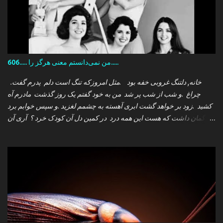
606..... من نمی‌دانستم معنی هرگز را.....
.خانه, دلتنگ غروبی خفه بود .مثل امروزکه تنگ است دلم پدرم گفت
چراغ .و شب از شب پر شد من به خود گفتم یک روز گذشت مادرم آه
کشید .زود بر خواهد گشت ابری آهسته به چشمم لغزید .و سپس خوابم برد
که گمان داشت که هست این همه درد در کمین دل آن کودک خرد ؟ آری آن
روز چو می رفت کسی .داشتم آمدنش را باور من نمی دانستم معنی هرگز
را تو چرا بازنگشتی دیگر ؟