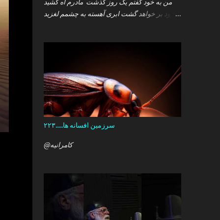
من به خود گفتم یک روز گذشت مادرم آه کشید
.زود بر خواهد گشت ابری آهسته به چشمم لغزید
.و سپس خوابم برد که گمان داشت که هست این
همه درد در کمین دل آن کودک خرد ؟ آری آن روز
چو می رفت کسی .داشتم آمدنش را باور من نمی
دانستم معنی هرگز را تو چرا بازنگشتی دیگر ؟
سرزمین افسانه ها.....۲۲۳
@کامرانیه