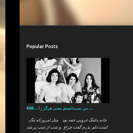
Popular Posts
606..... من نمی‌دانستم معنی هرگز را.....
.خانه, دلتنگ غروبی خفه بود .مثل امروزکه تنگ
است دلم پدرم گفت چراغ .و شب از شب پر شد