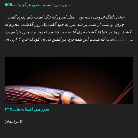
606..... من نمی‌دانستم معنی هرگز را.....
.خانه, دلتنگ غروبی خفه بود .مثل امروزکه تنگ است دلم پدرم گفت
چراغ .و شب از شب پر شد من به خود گفتم یک روز گذشت مادرم آه
کشید .زود بر خواهد گشت ابری آهسته به چشمم لغزید .و سپس خوابم برد
که گمان داشت که هست این همه درد در کمین دل آن کودک خرد ؟ آری آن
روز چو می رفت کسی .داشتم آمدنش را باور من نمی دانستم معنی هرگز
را تو چرا بازنگشتی دیگر ؟
سرزمین افسانه ها.....۲۲۳
@کامرانیه