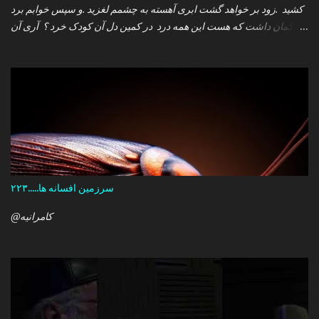
کشید .زود بر خواهد گشت ابری آهسته به چشمم لغزید .و سپس خوابم برد
که گمان داشت که هست این همه درد در کمین دل آن کودک خرد ؟ آری آن
روز چو می رفت کسی .داشتم آمدنش را باور من نمی دانستم معنی هرگز
را تو چرا بازنگشتی دیگر ؟
سرزمین افسانه ها.....۲۲۳
@کامرانیه