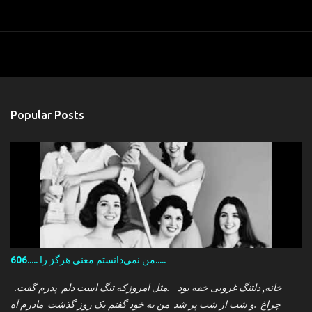
Popular Posts
606..... من نمی‌دانستم معنی هرگز را.....
.خانه, دلتنگ غروبی خفه بود .مثل امروزکه تنگ است دلم پدرم گفت
چراغ .و شب از شب پر شد من به خود گفتم یک روز گذشت مادرم آه