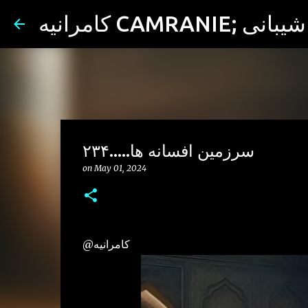
ران شیبانی
سرزمین افسانه ها.....۲۳۴
on
May 01, 2024
@کامرانیه