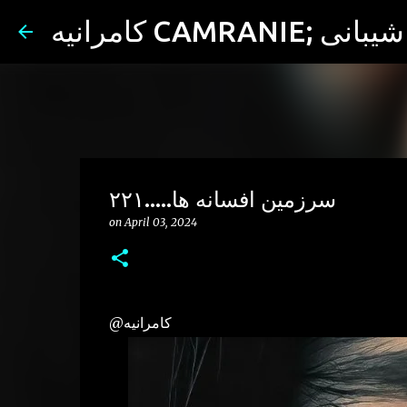
ران شیبانی
سرزمین افسانه ها.....۲۲۱
on
April 03, 2024
@کامرانیه