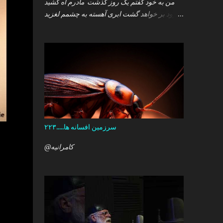
من به خود گفتم یک روز گذشت مادرم آه کشید
.زود بر خواهد گشت ابری آهسته به چشمم لغزید
.و سپس خوابم برد که گمان داشت که هست این
همه درد در کمین دل آن کودک خرد ؟ آری آن روز
چو می رفت کسی .داشتم آمدنش را باور من نمی
دانستم معنی هرگز را تو چرا بازنگشتی دیگر ؟
سرزمین افسانه ها.....۲۲۳
@کامرانیه