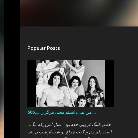
Popular Posts
606..... من نمی‌دانستم معنی هرگز را.....
.خانه, دلتنگ غروبی خفه بود .مثل امروزکه تنگ
است دلم پدرم گفت چراغ .و شب از شب پر شد