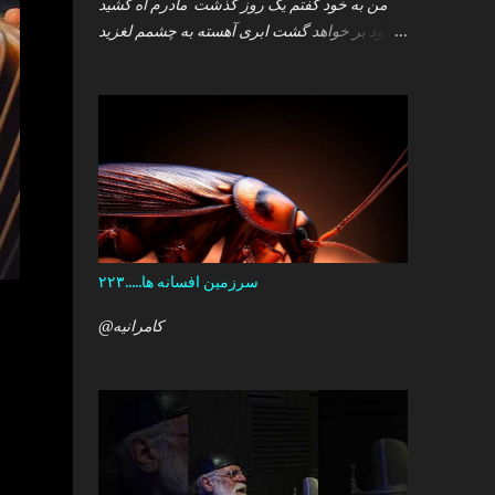
من به خود گفتم یک روز گذشت مادرم آه کشید
.زود بر خواهد گشت ابری آهسته به چشمم لغزید
.و سپس خوابم برد که گمان داشت که هست این
همه درد در کمین دل آن کودک خرد ؟ آری آن روز
چو می رفت کسی .داشتم آمدنش را باور من نمی
دانستم معنی هرگز را تو چرا بازنگشتی دیگر ؟
سرزمین افسانه ها.....۲۲۳
@کامرانیه