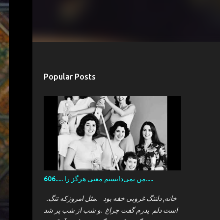
Popular Posts
606..... من نمی‌دانستم معنی هرگز را.....
.خانه, دلتنگ غروبی خفه بود .مثل امروزکه تنگ
است دلم پدرم گفت چراغ .و شب از شب پر شد