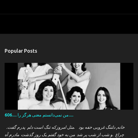
Popular Posts
606..... من نمی‌دانستم معنی هرگز را.....
.خانه, دلتنگ غروبی خفه بود .مثل امروزکه تنگ است دلم پدرم گفت
چراغ .و شب از شب پر شد من به خود گفتم یک روز گذشت مادرم آه