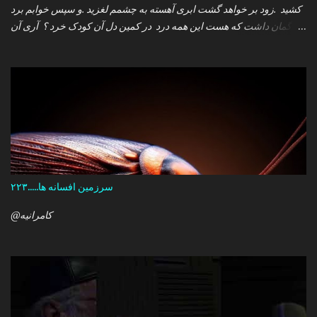
کشید .زود بر خواهد گشت ابری آهسته به چشمم لغزید .و سپس خوابم برد
که گمان داشت که هست این همه درد در کمین دل آن کودک خرد ؟ آری آن
روز چو می رفت کسی .داشتم آمدنش را باور من نمی دانستم معنی هرگز
را تو چرا بازنگشتی دیگر ؟
سرزمین افسانه ها.....۲۲۳
@کامرانیه