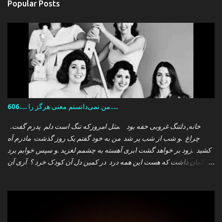
Popular Posts
606..... من نمی‌دانستم معنی هرگز را.....
.خانه, دلتنگ غروبی خفه بود .مثل امروزکه تنگ است دلم پدرم گفت
چراغ .و شب از شب پر شد من به خود گفتم یک روز گذشت مادرم آه
کشید .زود بر خواهد گشت ابری آهسته به چشمم لغزید .و سپس خوابم برد
که گمان داشت که هست این همه درد در کمین دل آن کودک خرد ؟ آری آن
روز چو می رفت کسی .داشتم آمدنش را باور من نمی دانستم معنی هرگز
را تو چرا بازنگشتی دیگر ؟