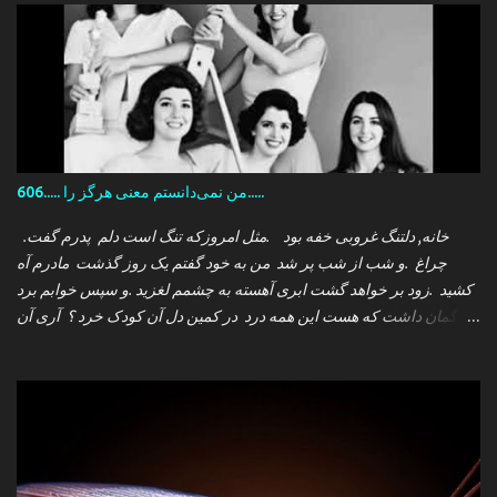
606..... من نمی‌دانستم معنی هرگز را.....
.خانه, دلتنگ غروبی خفه بود .مثل امروزکه تنگ است دلم پدرم گفت
چراغ .و شب از شب پر شد من به خود گفتم یک روز گذشت مادرم آه
کشید .زود بر خواهد گشت ابری آهسته به چشمم لغزید .و سپس خوابم برد
که گمان داشت که هست این همه درد در کمین دل آن کودک خرد ؟ آری آن
روز چو می رفت کسی .داشتم آمدنش را باور من نمی دانستم معنی هرگز
را تو چرا بازنگشتی دیگر ؟