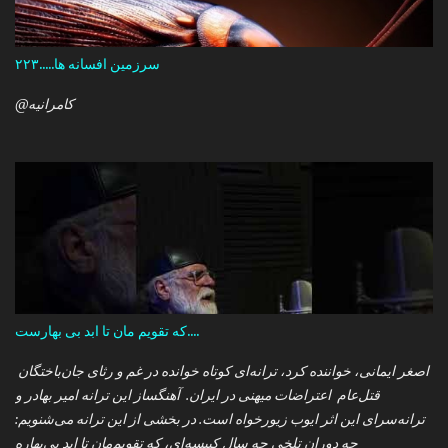
سرزمین افسانه ها.....۲۲۳
@کامرانیه
که تقویم مان تا ابد بی بهارست....
اصغر ایمانی، خواننده کرد، ترانه‌ای کوتاه خوانده در غم و رثای جان‌باختگان
قتل‌عام اعتراضات میهنی در ایران. آهنگساز این ترانه امیر بهادر و
ترانه‌سرای این اثر ایوب زیورخواه است. در بخشی از این ترانه می‌شنویم:
چه دوران تلخی چه سال کبیسه‌ای، که تقویم‌مان تا ابد بی‌بهاره