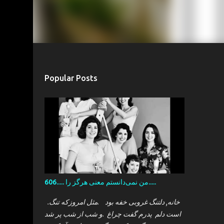
Popular Posts
606..... من نمی‌دانستم معنی هرگز را.....
.خانه, دلتنگ غروبی خفه بود .مثل امروزکه تنگ
است دلم پدرم گفت چراغ .و شب از شب پر شد