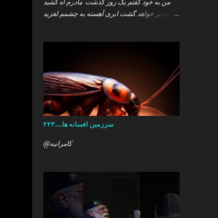
من به خود گفتم یک روز گذشت مادرم آه کشید
.زود بر خواهد گشت ابری آهسته به چشمم لغزید
.و سپس خوابم برد که گمان داشت که هست این
همه درد در کمین دل آن کودک خرد ؟ آری آن روز
چو می رفت کسی .داشتم آمدنش را باور من نمی
دانستم معنی هرگز را تو چرا بازنگشتی دیگر ؟
سرزمین افسانه ها.....۲۲۳
@کامرانیه