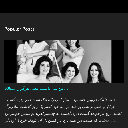
Popular Posts
606..... من نمی‌دانستم معنی هرگز را.....
.خانه, دلتنگ غروبی خفه بود .مثل امروزکه تنگ است دلم پدرم گفت
چراغ .و شب از شب پر شد من به خود گفتم یک روز گذشت مادرم آه
کشید .زود بر خواهد گشت ابری آهسته به چشمم لغزید .و سپس خوابم برد
که گمان داشت که هست این همه درد در کمین دل آن کودک خرد ؟ آری آن
روز چو می رفت کسی .داشتم آمدنش را باور من نمی دانستم معنی هرگز