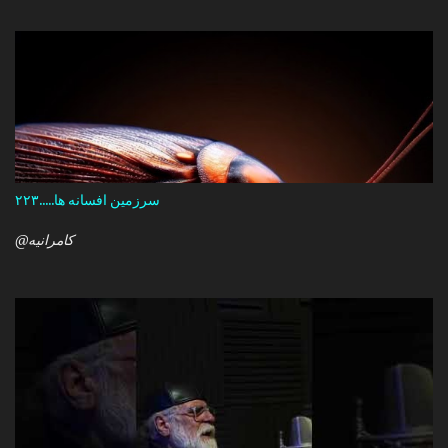
را تو چرا بازنگشتی دیگر ؟
سرزمین افسانه ها.....۲۲۳
@کامرانیه