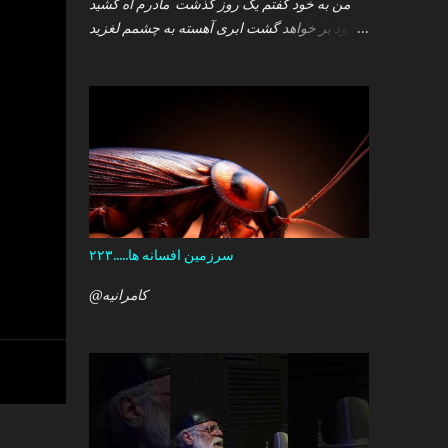
من به خود گفتم یک روز گذشت مادرم آه کشید
.زود بر خواهد گشت ابری آهسته به چشمم لغزید
.و سپس خوابم برد که گمان داشت که هست این
همه درد در کمین دل آن کودک خرد ؟ آری آن روز
چو می رفت کسی .داشتم آمدنش را باور من نمی
دانستم معنی هرگز را تو چرا بازنگشتی دیگر ؟
سرزمین افسانه ها.....۲۲۳
@کامرانیه