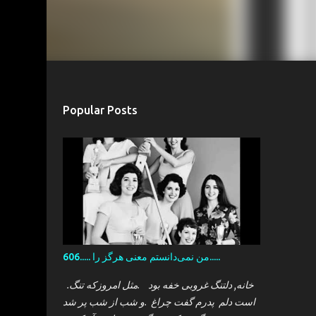
Popular Posts
606..... من نمی‌دانستم معنی هرگز را.....
.خانه, دلتنگ غروبی خفه بود .مثل امروزکه تنگ
است دلم پدرم گفت چراغ .و شب از شب پر شد