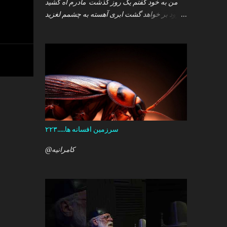
من به خود گفتم یک روز گذشت مادرم آه کشید
.زود بر خواهد گشت ابری آهسته به چشمم لغزید
.و سپس خوابم برد که گمان داشت که هست این
همه درد در کمین دل آن کودک خرد ؟ آری آن روز
چو می رفت کسی .داشتم آمدنش را باور من نمی
دانستم معنی هرگز را تو چرا بازنگشتی دیگر ؟
سرزمین افسانه ها.....۲۲۳
@کامرانیه