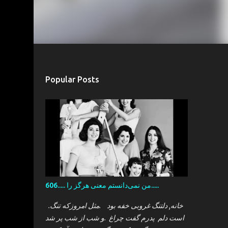
Popular Posts
606..... من نمی‌دانستم معنی هرگز را.....
.خانه, دلتنگ غروبی خفه بود .مثل امروزکه تنگ
است دلم پدرم گفت چراغ .و شب از شب پر شد