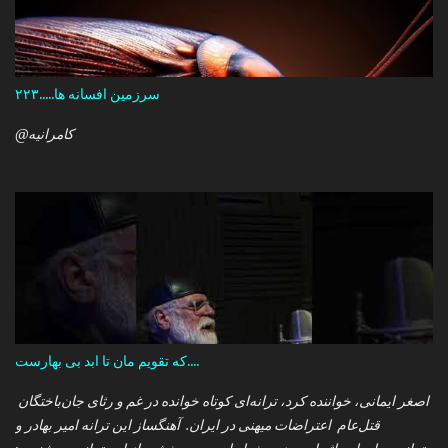
سرزمین افسانه ها.....۲۲۳
@کامرانیه
که تقویم مان تا ابد بی بهارست....
اصغر ایمانی، خواننده کرد، ترانه‌ای کوتاه خوانده در غم و رثای جان‌باختگان
قتل‌عام اعتراضات میهنی در ایران. آهنگساز این ترانه امیر بهادر و