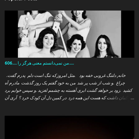
606..... من نمی‌دانستم معنی هرگز را.....
.خانه, دلتنگ غروبی خفه بود .مثل امروزکه تنگ است دلم پدرم گفت
چراغ .و شب از شب پر شد من به خود گفتم یک روز گذشت مادرم آه
کشید .زود بر خواهد گشت ابری آهسته به چشمم لغزید .و سپس خوابم برد
که گمان داشت که هست این همه درد در کمین دل آن کودک خرد ؟ آری آن
روز چو می رفت کسی .داشتم آمدنش را باور من نمی دانستم معنی هرگز
را تو چرا بازنگشتی دیگر ؟