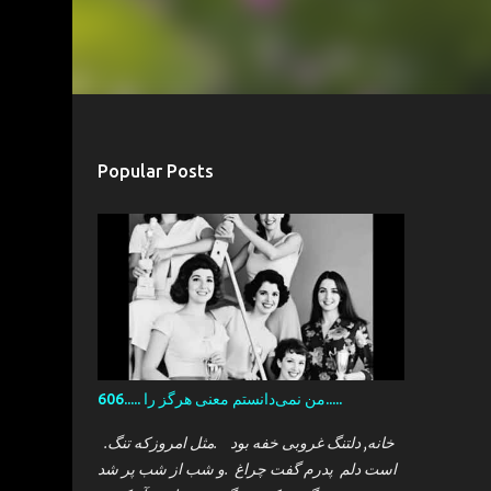
Popular Posts
606..... من نمی‌دانستم معنی هرگز را.....
.خانه, دلتنگ غروبی خفه بود .مثل امروزکه تنگ
است دلم پدرم گفت چراغ .و شب از شب پر شد