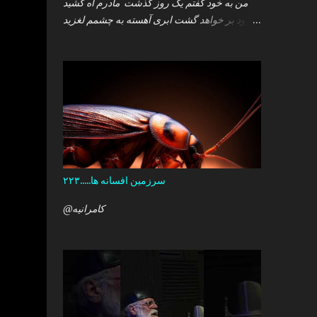
من به خود گفتم یک روز گذشت مادرم آه کشید
.زود بر خواهد گشت ابری آهسته به چشمم لغزید
.و سپس خوابم برد که گمان داشت که هست این
همه درد در کمین دل آن کودک خرد ؟ آری آن روز
چو می رفت کسی .داشتم آمدنش را باور من نمی
دانستم معنی هرگز را تو چرا بازنگشتی دیگر ؟
سرزمین افسانه ها.....۲۲۳
@کامرانیه