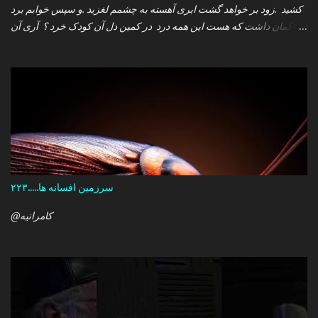
کشید .زود بر خواهد گشت ابری آهسته به چشمم لغزید .و سپس خوابم برد
که گمان داشت که هست این همه درد در کمین دل آن کودک خرد ؟ آری آن
روز چو می رفت کسی .داشتم آمدنش را باور من نمی دانستم معنی هرگز
را تو چرا بازنگشتی دیگر ؟
سرزمین افسانه ها.....۲۲۳
@کامرانیه