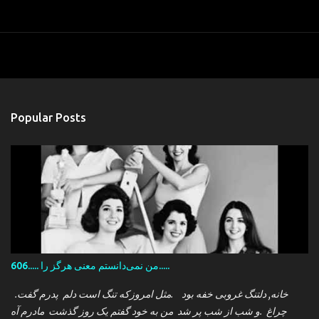
Popular Posts
606..... من نمی‌دانستم معنی هرگز را.....
.خانه, دلتنگ غروبی خفه بود .مثل امروزکه تنگ است دلم پدرم گفت
چراغ .و شب از شب پر شد من به خود گفتم یک روز گذشت مادرم آه