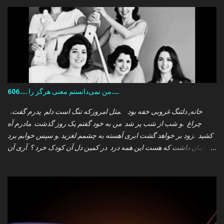
606..... من نمی‌دانستم معنی هرگز را.....
.خانه, دلتنگ غروبی خفه بود .مثل امروزکه تنگ است دلم پدرم گفت
چراغ .و شب از شب پر شد من به خود گفتم یک روز گذشت مادرم آه
کشید .زود بر خواهد گشت ابری آهسته به چشمم لغزید .و سپس خوابم برد
که گمان داشت که هست این همه درد در کمین دل آن کودک خرد ؟ آری آن
روز چو می رفت کسی .داشتم آمدنش را باور من نمی دانستم معنی هرگز
را تو چرا بازنگشتی دیگر ؟