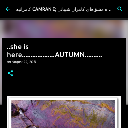
Skip to main content
کامرانیه CAMRANIE; سیاه مشق‌های کامران شیبانی
..she is
here...................AUTUMN..........
on
August 22, 2011