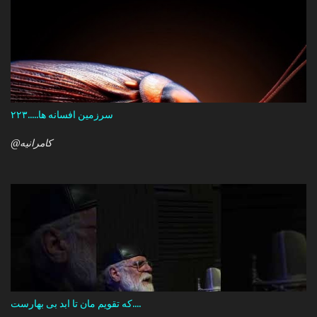
سرزمین افسانه ها.....۲۲۳
@کامرانیه
که تقویم مان تا ابد بی بهارست....