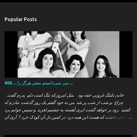
Popular Posts
606..... من نمی‌دانستم معنی هرگز را.....
.خانه, دلتنگ غروبی خفه بود .مثل امروزکه تنگ است دلم پدرم گفت
چراغ .و شب از شب پر شد من به خود گفتم یک روز گذشت مادرم آه
کشید .زود بر خواهد گشت ابری آهسته به چشمم لغزید .و سپس خوابم برد
که گمان داشت که هست این همه درد در کمین دل آن کودک خرد ؟ آری آن
روز چو می رفت کسی .داشتم آمدنش را باور من نمی دانستم معنی هرگز
را تو چرا بازنگشتی دیگر ؟