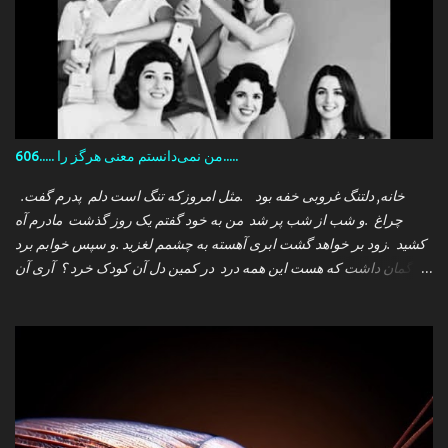
606..... من نمی‌دانستم معنی هرگز را.....
.خانه, دلتنگ غروبی خفه بود .مثل امروزکه تنگ است دلم پدرم گفت
چراغ .و شب از شب پر شد من به خود گفتم یک روز گذشت مادرم آه
کشید .زود بر خواهد گشت ابری آهسته به چشمم لغزید .و سپس خوابم برد
که گمان داشت که هست این همه درد در کمین دل آن کودک خرد ؟ آری آن
روز چو می رفت کسی .داشتم آمدنش را باور من نمی دانستم معنی هرگز
را تو چرا بازنگشتی دیگر ؟