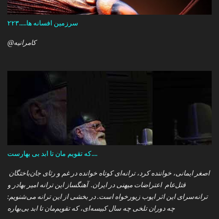
سرزمین افسانه ها.....۲۲۳
@کامرانیه
که تقویم مان تا ابد بی بهارست....
اصغر ایمانی، خواننده کرد، ترانه‌ای کوتاه خوانده در غم و رثای جان‌باختگان
قتل‌عام اعتراضات میهنی در ایران. آهنگساز این ترانه امیر بهادر و
ترانه‌سرای این اثر ایوب زیورخواه است. در بخشی از این ترانه می‌شنویم:
چه دوران تلخی چه سال کبیسه‌ای، که تقویم‌مان تا ابد بی‌بهاره